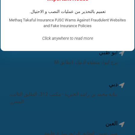
تعميم بالتحذير من عمليات النصب و الاحتيال.
Methaq Takaful Insurance PJSC Warns Against Fraudulent Websites
تجدنا
and Fake Insurance Policies
Click anywhere to read more
أبو ظبي
برج ليوا، منطقة أدنيك، الطابق M
دبي
بناية محمد بن راشد الخيرية - مكتب 312، الطابق الثالث،
الممزر.
العين
مبنى تدبير، الطابق الرابع، شارع خليفة