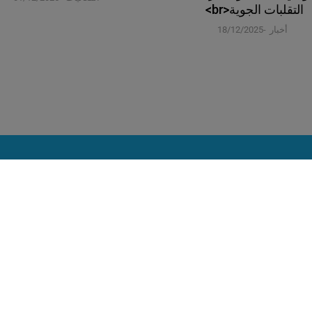
التقلبات الجوية<br>
أخبار
18/12/2025
روابط لك
ت
تأمين الشركات