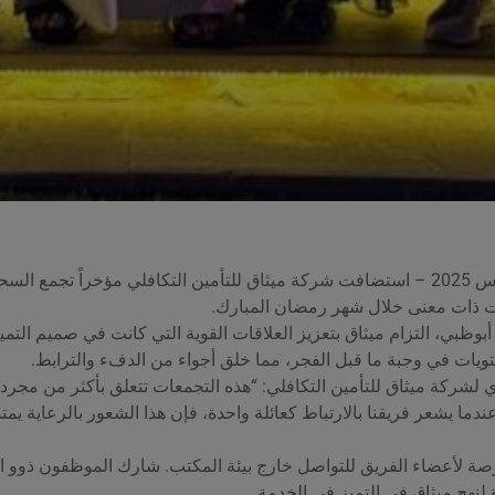
أبوظبي، الإمارات العربية المتحدة – 15 مارس 2025 – استضافت شركة ميثاق للتأمين التكاف
 ذات معنى خلال شهر رمضان المبارك.
وظبي، التزام ميثاق بتعزيز العلاقات القوية التي كانت في صميم التم
يات في وجبة ما قبل الفجر، مما خلق أجواء من الدفء والترابط.
لشركة ميثاق للتأمين التكافلي: “هذه التجمعات تتعلق بأكثر من مجرد م
دما يشعر فريقنا بالارتباط كعائلة واحدة، فإن هذا الشعور بالرعاية ي
ة لأعضاء الفريق للتواصل خارج بيئة المكتب. شارك الموظفون ذوو الخ
نهج ميثاق في التميز في الخدمة.