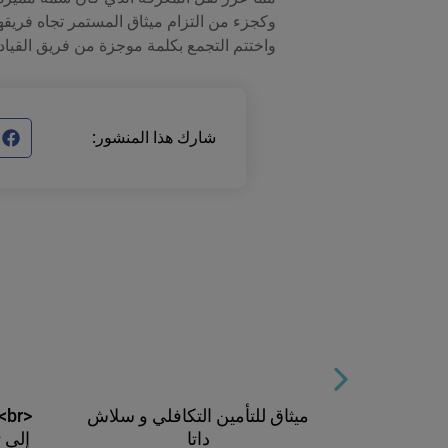
وكجزء من التزام ميثاق المستمر تجاه فريقها، 
واختتم التجمع بكلمة موجزة من فريق القيادة
شارك هذا المنشور:
ة العمومية
ميثاق للتأمين التكافلي و سلاش
<r
داتا
إلى 
24/04/20