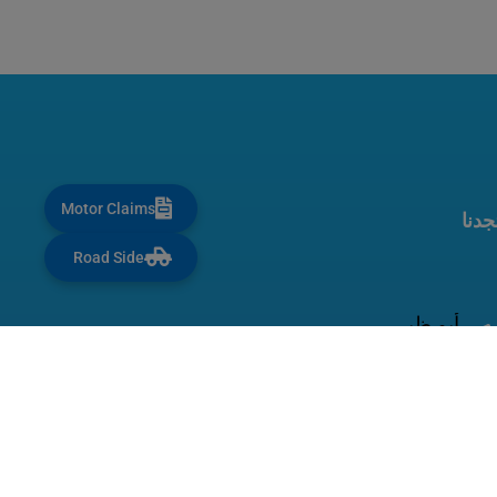
Motor Claims
جدنا
Road Side
أبو ظبي
برج ليوا، منطقة أدنيك، الطابق M
دبي
بناية محمد بن راشد الخيرية - مكتب 312،