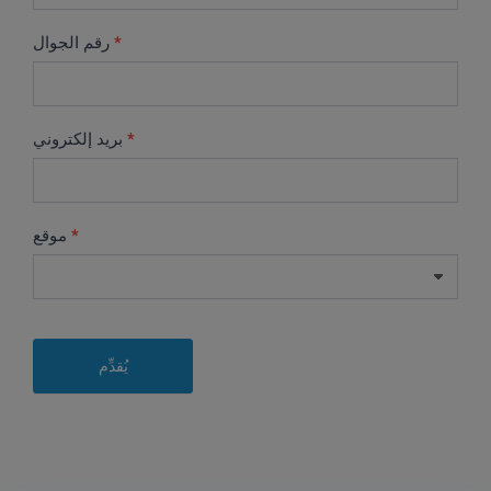
human,
*
رقم الجوال
leave
this
field
blank.
*
بريد إلكتروني
*
موقع
يُقدِّم