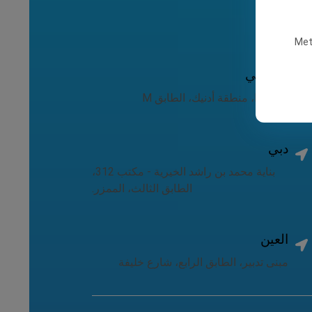
جدنا
Met
أبو ظبي
برج ليوا، منطقة أدنيك، الطابق M
دبي
بناية محمد بن راشد الخيرية - مكتب 312،
الطابق الثالث، الممزر.
العين
مبنى تدبير، الطابق الرابع، شارع خليفة