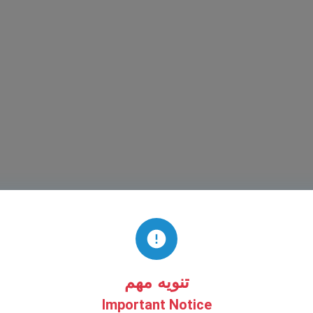
مستقبل التأمين: ورشة عمل ميثاق للابتكار في الذكاء
لتأمين التكافلي ورشة عمل بارزة حول الابتكار في فندق ميلينيوم أبوظبي،
ستقبل التأمين في عصر الذكاء الاصطناعي. بدأت فترة…
تنويه مهم
Important Notice